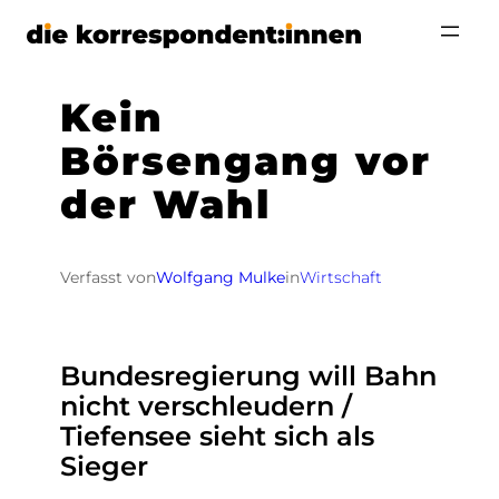
Zum
Inhalt
springen
Kein
Börsengang vor
der Wahl
Verfasst von
Wolfgang Mulke
in
Wirtschaft
Bundesregierung will Bahn
nicht verschleudern /
Tiefensee sieht sich als
Sieger