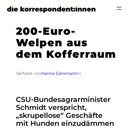
Zum
Inhalt
springen
200-Euro-
Welpen aus
dem Kofferraum
Verfasst von
Hanna Gersmann
in
CSU-Bundesagrarminister
Schmidt verspricht,
„skrupellose“ Geschäfte
mit Hunden einzudämmen