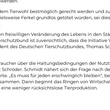
 werden.
em Tierwohl bestmöglich gerecht werden und zugl
lsweise Ferkel grundlos getötet würden, sei dies
.
 freiwilligen Veränderung des Lebens in den Ställ
chutzbund ist zuversichtlich, dass die Initiative
äsident des Deutschen Tierschutzbundes, Thomas S
aucher über die Haltungsbedingungen der Nutztie
gt Schröder. Schmidt nähert sich der Frage nach d
e. „Es muss für jeden erschwinglich bleiben“, b
usammen. Dann beginnt das Ringen von Wirtschaf
ine weniger rücksichtslose Tierproduktion.