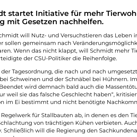
 startet Initiative für mehr Tierwohl
ng mit Gesetzen nachhelfen.
chmidt will Nutz- und Versuchstieren das Leben i
ker sollen gemeinsam nach Veränderungsmöglichk
aren. Wenn das nicht klappt, will Schmidt mehr Ti
eidigte der CSU-Politiker die Reihenfolge.
 der Tagesordnung, die nach und nach umgesetzt 
bei Schweinen und der Schnäbel bei Hühnern. Im e
. Beendet wird demnach bald auch die Massentöt
r weil sie das falsche Geschlecht haben“, kritisie
on im Ei bestimmt und nicht benötigte Nachkomm
Regelwerk für Stallbauten ab, in denen es den T
e Schlachtung von trächtigen Kühen verbieten. Au
v. Schließlich will die Regierung den Sachkundena