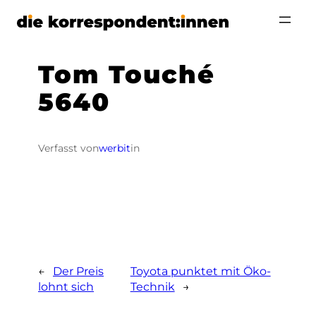
Zum
Inhalt
springen
Tom Touché
5640
Verfasst von
werbit
in
←
Der Preis
Toyota punktet mit Öko-
lohnt sich
Technik
→