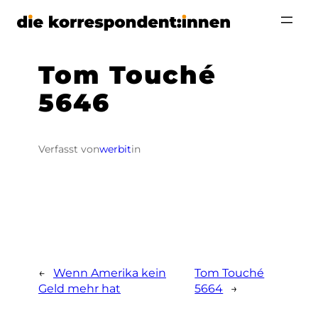
Zum
Inhalt
springen
Tom Touché
5646
Verfasst von
werbit
in
←
Wenn Amerika kein
Tom Touché
Geld mehr hat
5664
→