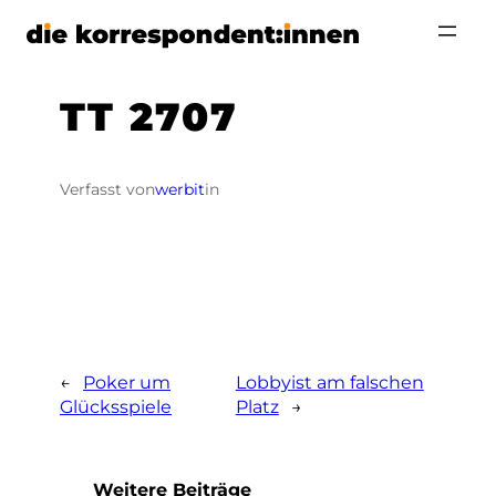
Zum
Inhalt
springen
TT 2707
Verfasst von
werbit
in
←
Poker um
Lobbyist am falschen
Glücksspiele
Platz
→
Weitere Beiträge