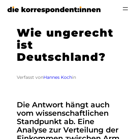
Zum
Inhalt
springen
Wie ungerecht
ist
Deutschland?
Verfasst von
Hannes Koch
in
Die Antwort hängt auch
vom wissenschaftlichen
Standpunkt ab. Eine
Analyse zur Verteilung der
Einkommen zwischen Arm