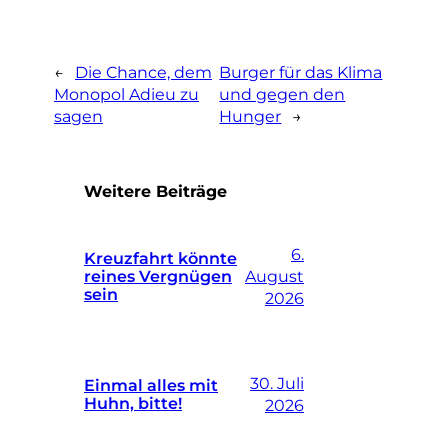
←
Die Chance, dem
Burger für das Klima
Monopol Adieu zu
und gegen den
sagen
Hunger
→
Weitere Beiträge
6.
Kreuzfahrt könnte
reines Vergnügen
August
sein
2026
30. Juli
Einmal alles mit
Huhn, bitte!
2026