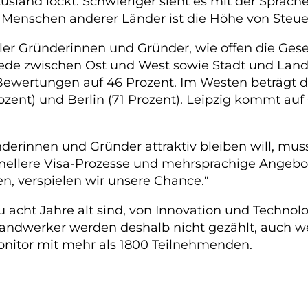
 Ausland lockt. Schwieriger sieht es mit der Spr
r Menschen anderer Länder ist die Höhe von Steu
aller Gründerinnen und Gründer, wie offen die Gese
schiede zwischen Ost und West sowie Stadt und La
 Bewertungen auf 46 Prozent. Im Westen beträgt d
zent) und Berlin (71 Prozent). Leipzig kommt au
derinnen und Gründer attraktiv bleiben will, mus
hnellere Visa-Prozesse und mehrsprachige Angebo
n, verspielen wir unsere Chance.“
u acht Jahre alt sind, von Innovation und Techno
andwerker werden deshalb nicht gezählt, auch wen
onitor mit mehr als 1800 Teilnehmenden.