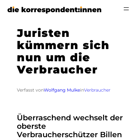
Zum
Inhalt
springen
Juristen
kümmern sich
nun um die
Verbraucher
Verfasst von
Wolfgang Mulke
in
Verbraucher
Überraschend wechselt der
oberste
Verbraucherschützer Billen