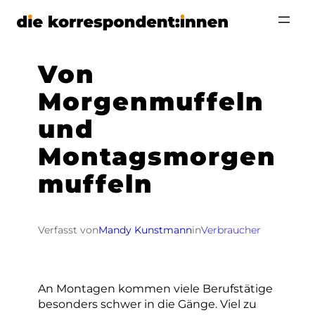
Zum
Inhalt
springen
Von
Morgenmuffeln
und
Montagsmorgen
muffeln
Verfasst von
Mandy Kunstmann
in
Verbraucher
An Montagen kommen viele Berufstätige
besonders schwer in die Gänge. Viel zu