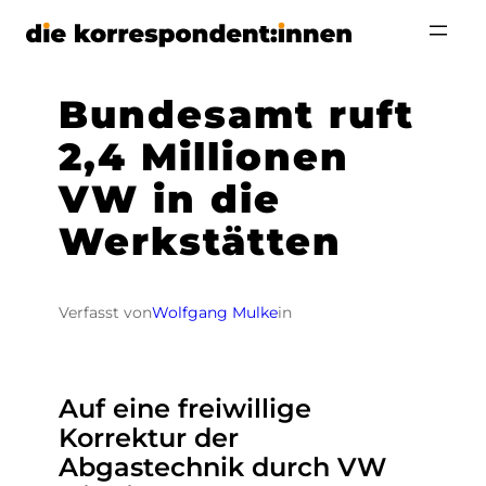
Zum
Inhalt
springen
Bundesamt ruft
2,4 Millionen
VW in die
Werkstätten
Verfasst von
Wolfgang Mulke
in
Auf eine freiwillige
Korrektur der
Abgastechnik durch VW