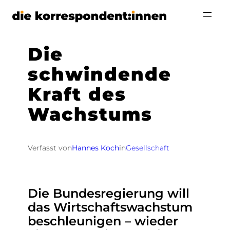
Zum
Inhalt
springen
Die
schwindende
Kraft des
Wachstums
Verfasst von
Hannes Koch
in
Gesellschaft
Die Bundesregierung will
das Wirtschaftswachstum
beschleunigen – wieder