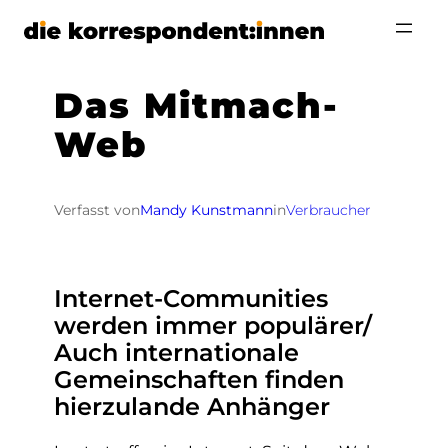
Zum
Inhalt
springen
Das Mitmach-
Web
Verfasst von
Mandy Kunstmann
in
Verbraucher
Internet-Communities
werden immer populärer/
Auch internationale
Gemeinschaften finden
hierzulande Anhänger