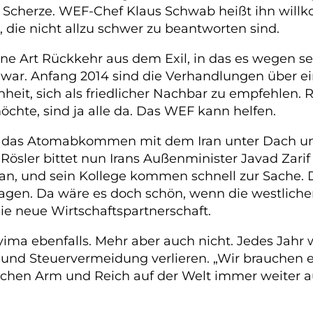
t Scherze. WEF-Chef Klaus Schwab heißt ihn will
, die nicht allzu schwer zu beantworten sind.
 eine Art Rückkehr aus dem Exil, in das es wegen 
ar. Anfang 2014 sind die Verhandlungen über ei
eit, sich als friedlicher Nachbar zu empfehlen. 
möchte, sind ja alle da. Das WEF kann helfen.
 ist das Atomabkommen mit dem Iran unter Dach 
ösler bittet nun Irans Außenminister Javad Zarif
n, und sein Kollege kommen schnell zur Sache. 
agen. Da wäre es doch schön, wenn die westlichen
die neue Wirtschaftspartnerschaft.
yima ebenfalls. Mehr aber auch nicht. Jedes Jahr
 und Steuervermeidung verlieren. „Wir brauchen e
schen Arm und Reich auf der Welt immer weiter au