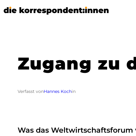
Zum
Inhalt
springen
Zugang zu 
Verfasst von
Hannes Koch
in
Was das Weltwirtschaftsforum 