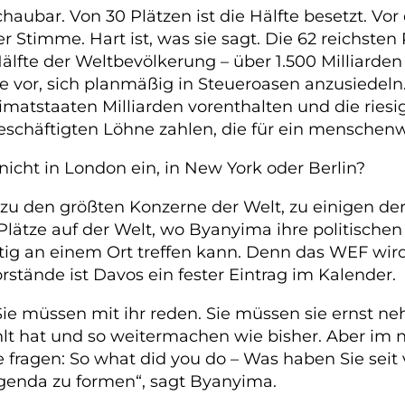
haubar. Von 30 Plätzen ist die Hälfte besetzt. 
cher Stimme. Hart ist, was sie sagt. Die 62 reichst
älfte der Weltbevölkerung – über 1.500 Milliarde
ie vor, sich planmäßig in Steueroasen anzusiedel
eimatstaaten Milliarden vorenthalten und die rie
 Beschäftigten Löhne zahlen, die für ein mensche
cht in London ein, in New York oder Berlin?
t zu den größten Konzerne der Welt, zu einigen d
Plätze auf der Welt, wo Byanyima ihre politischen
eitig an einem Ort treffen kann. Denn das WEF wir
rstände ist Davos ein fester Eintrag im Kalender.
Sie müssen mit ihr reden. Sie müssen sie ernst 
lt hat und so weitermachen wie bisher. Aber im 
e fragen: So what did you do – Was haben Sie sei
Agenda zu formen“, sagt Byanyima.