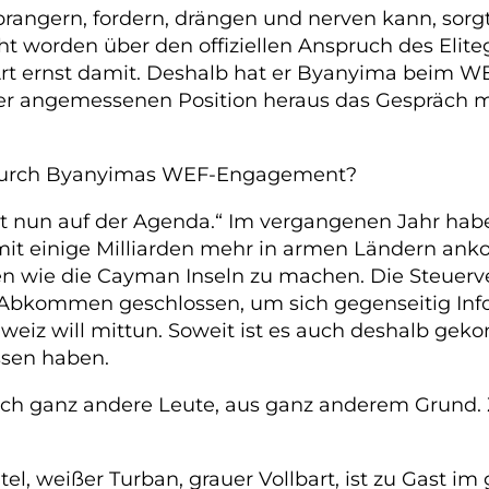
prangern, fordern, drängen und nerven kann, sorg
ht worden über den offiziellen Anspruch des Elite
Art ernst damit. Deshalb hat er Byanyima beim WE
ner angemessenen Position heraus das Gespräch m
t durch Byanyimas WEF-Engagement?
ht nun auf der Agenda.“ Im vergangenen Jahr habe
mit einige Milliarden mehr in armen Ländern ank
n wie die Cayman Inseln zu machen. Die Steuerv
Abkommen geschlossen, um sich gegenseitig Info
chweiz will mittun. Soweit ist es auch deshalb 
ssen haben.
ch ganz andere Leute, aus ganz anderem Grund. Z
el, weißer Turban, grauer Vollbart, ist zu Gast i