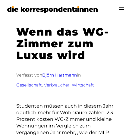
Zum
Inhalt
springen
Wenn das WG-
Zimmer zum
Luxus wird
Verfasst von
Björn Hartmann
in
Gesellschaft
, 
Verbraucher
, 
Wirtschaft
Studenten müssen auch in diesem Jahr
deutlich mehr für Wohnraum zahlen. 2,3
Prozent kosten WG-Zimmer und kleine
Wohnungen im Vergleich zum
vergangenen Jahr mehr, , wie der MLP