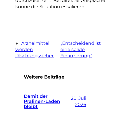
durchzusetzen.“ Bei direkter Ansprache
könne die Situation eskalieren.
←
Arzneimittel
„Entscheidend ist
werden
eine solide
fälschungssicher
Finanzierung“
→
Weitere Beiträge
Damit der
20. Juli
Pralinen-Laden
2026
bleibt