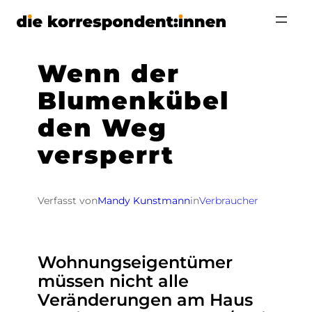
Zum
Inhalt
springen
Wenn der
Blumenkübel
den Weg
versperrt
Verfasst von
Mandy Kunstmann
in
Verbraucher
Wohnungseigentümer
müssen nicht alle
Veränderungen am Haus