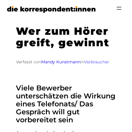
Zum
Inhalt
springen
Wer zum Hörer
greift, gewinnt
Verfasst von
Mandy Kunstmann
in
Verbraucher
Viele Bewerber
unterschätzen die Wirkung
eines Telefonats/ Das
Gespräch will gut
vorbereitet sein