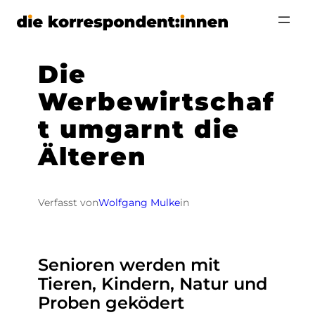
Zum
Inhalt
springen
Die
Werbewirtschaf
t umgarnt die
Älteren
Verfasst von
Wolfgang Mulke
in
Senioren werden mit
Tieren, Kindern, Natur und
Proben geködert