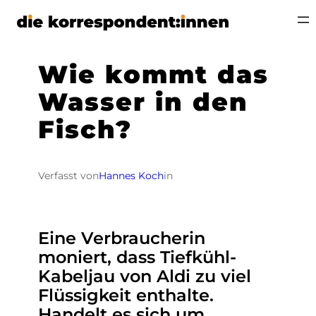
Zum
Inhalt
springen
Wie kommt das
Wasser in den
Fisch?
Verfasst von
Hannes Koch
in
Eine Verbraucherin
moniert, dass Tiefkühl-
Kabeljau von Aldi zu viel
Flüssigkeit enthalte.
Handelt es sich um