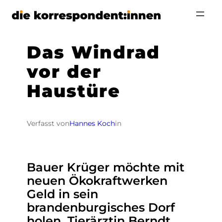
Zum
Inhalt
springen
Das Windrad
vor der
Haustüre
Verfasst von
Hannes Koch
in
Bauer Krüger möchte mit
neuen Ökokraftwerken
Geld in sein
brandenburgisches Dorf
holen, Tierärztin Berndt