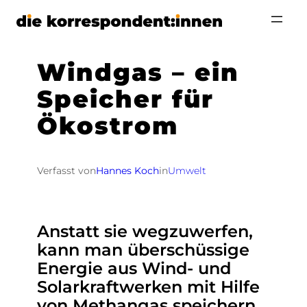
Zum
Inhalt
springen
Windgas – ein
Speicher für
Ökostrom
Verfasst von
Hannes Koch
in
Umwelt
Anstatt sie wegzuwerfen,
kann man überschüssige
Energie aus Wind- und
Solarkraftwerken mit Hilfe
von Methangas speichern