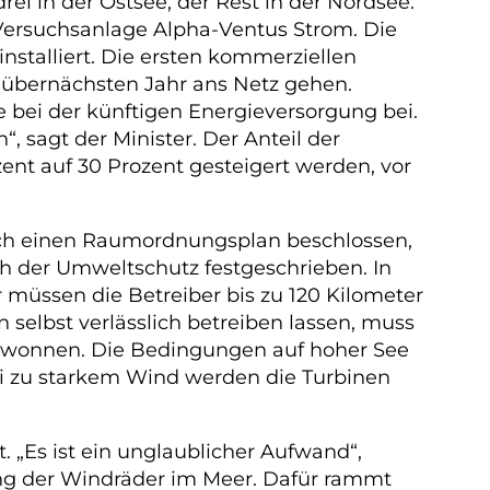
ei in der Ostsee, der Rest in der Nordsee.
 Versuchsanlage Alpha-Ventus Strom. Die
nstalliert. Die ersten kommerziellen
 übernächsten Jahr ans Netz gehen.
 bei der künftigen Energieversorgung bei.
, sagt der Minister. Der Anteil der
nt auf 30 Prozent gesteigert werden, vor
ch einen Raumordnungsplan beschlossen,
h der Umweltschutz festgeschrieben. In
 müssen die Betreiber bis zu 120 Kilometer
 selbst verlässlich betreiben lassen, muss
gewonnen. Die Bedingungen auf hoher See
Bei zu starkem Wind werden die Turbinen
t. „Es ist ein unglaublicher Aufwand“,
ung der Windräder im Meer. Dafür rammt