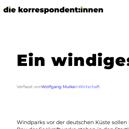
Zum
Inhalt
springen
Ein windige
Verfasst von
Wolfgang Mulke
in
Wirtschaft
Windparks vor der deutschen Küste sollen