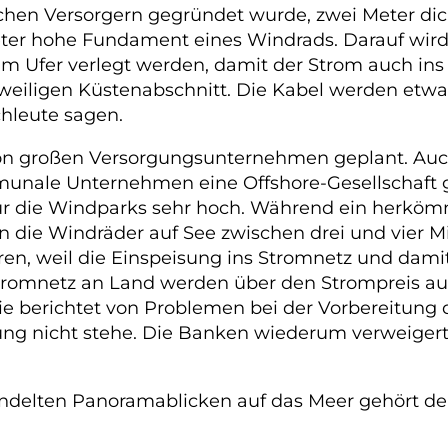
chen Versorgern gegründet wurde, zwei Meter dick
ter hohe Fundament eines Windrads. Darauf wird
um Ufer verlegt werden, damit der Strom auch in
jeweiligen Küstenabschnitt. Die Kabel werden etw
chleute sagen.
von großen Versorgungsunternehmen geplant. Auc
unale Unternehmen eine Offshore-Gesellschaft 
 für die Windparks sehr hoch. Während ein herkö
gen die Windräder auf See zwischen drei und vier 
en, weil die Einspeisung ins Stromnetz und damit
Stromnetz an Land werden über den Strompreis au
berichtet von Problemen bei der Vorbereitung d
erung nicht stehe. Die Banken wiederum verweige
andelten Panoramablicken auf das Meer gehört de