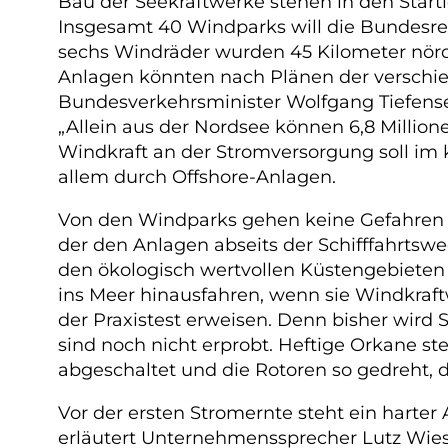
Bau der Seekraftwerke stehen in den Startl
Insgesamt 40 Windparks will die Bundesreg
sechs Windräder wurden 45 Kilometer nördl
Anlagen könnten nach Plänen der verschie
Bundesverkehrsminister Wolfgang Tiefense
„Allein aus der Nordsee können 6,8 Millione
Windkraft an der Stromversorgung soll im 
allem durch Offshore-Anlagen.
Von den Windparks gehen keine Gefahren 
der den Anlagen abseits der Schifffahrtsw
den ökologisch wertvollen Küstengebieten 
ins Meer hinausfahren, wenn sie Windkraftw
der Praxistest erweisen. Denn bisher wir
sind noch nicht erprobt. Heftige Orkane s
abgeschaltet und die Rotoren so gedreht, 
Vor der ersten Stromernte steht ein harter 
erläutert Unternehmenssprecher Lutz Wies