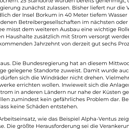
öchern. 25 Standorte wurden bereits genehmigt, dr
ierung zunächst zulassen. Bisher liefert nur die
ich der Insel Borkum in 40 Meter tiefem Wasser i
denen Betreibergesellschaften im nächsten oder
e misst dem weiteren Ausbau eine wichtige Rolle
n Haushalte zusätzlich mit Strom versorgt werden“
kommenden Jahrzehnt von derzeit gut sechs Proze
aus. Die Bundesregierung hat an diesem Mittwo
ege gelegene Standorte zuweist. Damit wurde auc
dürfen sich die Windräder nicht drehen. Vielmehr
erke errichten wollen. Inwieweit sich die Anlagen
d Strom in anderen Ländern nur nahe der Küsten 
tellen zumindest kein gefährliches Problem dar. 
dass keine Schäden entstehen.
Arbeitseinsatz, wie das Beispiel Alpha-Ventus zeig
e. Die größte Herausforderung sei die Veranker