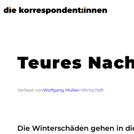
Zum
Inhalt
springen
Teures Nach
Verfasst von
Wolfgang Mulke
in
Wirtschaft
Die Winterschäden gehen in die