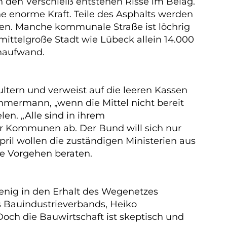
ch den Verschleiß entstehen Risse im Belag.
ne enorme Kraft. Teile des Asphalts werden
nen. Manche kommunale Straße ist löchrig
ttelgroße Stadt wie Lübeck allein 14.000
enaufwand.
tern und verweist auf die leeren Kassen
ermann, „wenn die Mittel nicht bereit
en. „Alle sind in ihrem
er Kommunen ab. Der Bund will sich nur
il wollen die zuständigen Ministerien aus
e Vorgehen beraten.
enig in den Erhalt des Wegenetzes
es Bauindustrieverbands, Heiko
Doch die Bauwirtschaft ist skeptisch und