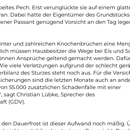
eltes Pech. Erst verunglückte sie auf einem gla
aran. Dabei hatte der Eigentümer des Grundstück
hrener Passant genügend Vorsicht an den Tag leg
nter und zahlreichen Knochenbrüchen eine Menge
tzlich müssen Hausbesitzer die Wege bei Eis und S
önnen Ansprüche geltend gemacht werden. Dafür t
. Wie viele Verletzungen aufgrund der schlecht 
rbilanz des Sturzes steht noch aus. Für die Vers
rsicherungen sind die letzten Monate auch an and
von 55.000 zusätzlichen Schadenfälle mit einer
 sagt Christian Lübke, Sprecher des
ft (GDV).
den Dauerfrost ist dieser Aufwand noch mäßig. Üb