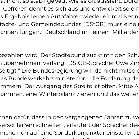
t nicht so stabil gebaut wie es oft aussieht. Dur
 Gefroren dehnt es sich aus und entwickelt so ei
as Ergebnis lernen Autofahrer wieder einmal ken
Städte- und Gemeindebundes (DStGB) muss eine mi
chnen für ganz Deutschland mit einem Milliard
zahlen wird. Der Städtebund zuckt mit den Schul
 übernehmen, verlangt DStGB-Sprecher Uwe Zimm
itigt.“ Die Bundesregierung will da nicht mitspiel
t das Bundesverkehrsministerium die Forderung d
rn. Der Ausgang des Streits ist offen. Mitte Apr
men, eine Winterbilanz ziehen und das weiter
chen dafür, dass in den vergangenen Jahren zu w
erschleißen schneller“, erläutert der Sprecher d
anche nun auf eine Sonderkonjunktur einstellen. 