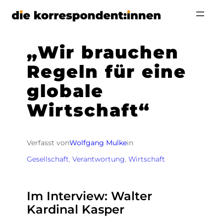
Zum
Inhalt
springen
„Wir brauchen
Regeln für eine
globale
Wirtschaft“
Verfasst von
Wolfgang Mulke
in
Gesellschaft
, 
Verantwortung
, 
Wirtschaft
Im Interview: Walter
Kardinal Kasper