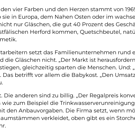
den vier Farben und den Herzen stammt von 1969. 
 sie in Europa, dem Nahen Osten oder im wachse
, nicht nur Gläschen, die gut 40 Prozent des Gesc
tfälischen Herford kommen, Quetschbeutel, natü
metik.
itarbeitern setzt das Familienunternehmen rund 
nd die Gläschen nicht. „Der Markt ist herausfordern
tiegen, gleichzeitig sparten die Menschen. Und:
 Das betrifft vor allem die Babykost. „Den Umsatz 
u.
t. Die anderen sind zu billig. „Der Regalpreis kon
den wie zum Beispiel die Trinkwasserverunreinigun
mit den Anbauvorgaben. Die Firma setzt, wenn mög
 Baumstämmen verkleidet, oben gibt es ein Stor
hr.