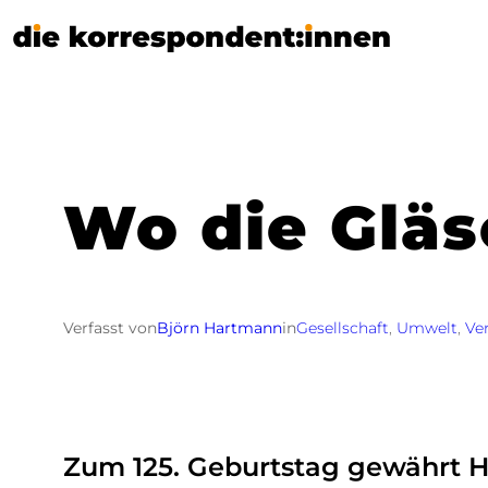
Zum
Inhalt
springen
Wo die Gläs
Verfasst von
Björn Hartmann
in
Gesellschaft
, 
Umwelt
, 
Ve
Zum 125. Geburtstag gewährt Hi