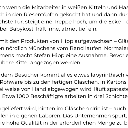
ch wenn die Mitarbeiter in weißen Kitteln und Ha
 noch in den Riesentöpfen gekocht hat und dann d
chste Tür, steigt eine Treppe hoch, um die Ecke – 
ei Babykost, hält inne, atmet tief ein.
mit den Produkten von Hipp aufgewachsen – Gläs
en nördlich Münchens vom Band laufen. Normalerw
mens macht Stefan Hipp eine Ausnahme. Bevor es 
ubere Kittel angezogen werden.
n, dem Besucher kommt alles etwas labyrinthisch 
r Rohware bis zu den fertigen Gläschen, in Karto
ilweise von Hand abgewogen wird, läuft spätest
 Etwa 1000 Beschäftigte arbeiten in drei Schicht
angeliefert wird, hinten im Gläschen drin ist – auch
en in eigenen Laboren. Das Unternehmen spürt, da
die hohe Qualität in der erforderlichen Menge zu 