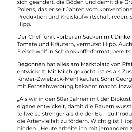
sich geändert, die Böden und damit die Gr
Polens, das er seit Jahren vom konventione
Produktion und Kreislaufwirtschaft reden, 
Hipp.
Der Chef führt vorbei an Säcken mit Dinkel
Tomate und Kräutern, vermutet Hipp. Auch h
Fleischwolf in Schrankkofferformat, bereits
Begonnen hat alles am Marktplatz von Pfa
entwickelt. Mit Milch gekocht, ist es als 
Kinder-Zwieback-Mehl kaufen. Sohn Georg e
mit Fernsehwerbung bekannt macht. Inzwis
„Als wir in den 50er Jahren mit der Biokos
eigene entwickelt, damit die Bauern wusst
teilweise strenger als die der EU – zu Pro
die Artenvielfalt zu fördern. Wichtig ist Hi
binden. „Heute arbeite ich mit jemandem 