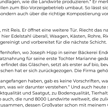
undlagen, wie die Landwirte produzieren.“ Er mer
llen zum Bio-Vorzeigebetrieb umbaut. So lässt si
sondern auch über die richtige Kompostierung von
, mit Reis. Er öffnet eine weitere Tür. Riecht da
ier Edelstahl überall, Waagen, Kästen, Rohre, Rie
 gereinigt und vorbereitet für die nächste Schich
ffenhofen, wo Joseph Hipp in seiner Bäckerei End
Zusatznahrung für seine erste Tochter Marianne ged
rfindet das Gläschen, setzt als erster auf bio, 
chen hat er sich zurückgezogen. Die Firma gehör
t angefangen haben, gab es keine Vorschriften, was
en, was wir darunter verstehen.“ Und auch heute s
duktqualität und Saatgut, zu Bodenqualität, Tierh
pp auch, die rund 8000 Landwirte weltweit, die zul
zusammen, dessen Großvater schon mit meinem Gro