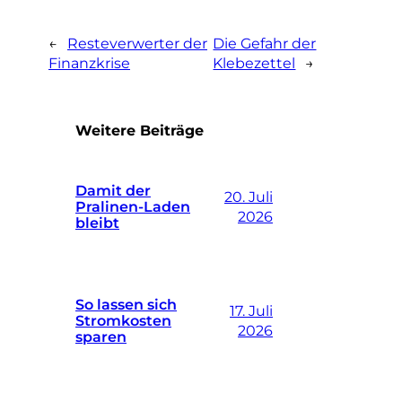
←
Resteverwerter der
Die Gefahr der
Finanzkrise
Klebezettel
→
Weitere Beiträge
Damit der
20. Juli
Pralinen-Laden
2026
bleibt
So lassen sich
17. Juli
Stromkosten
2026
sparen