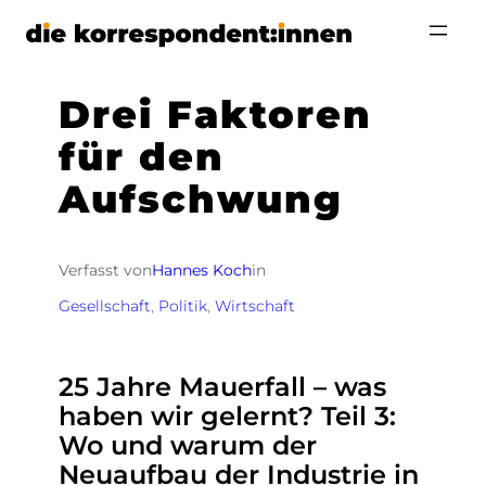
Zum
Inhalt
springen
Drei Faktoren
für den
Aufschwung
Verfasst von
Hannes Koch
in
Gesellschaft
, 
Politik
, 
Wirtschaft
25 Jahre Mauerfall – was
haben wir gelernt? Teil 3:
Wo und warum der
Neuaufbau der Industrie in