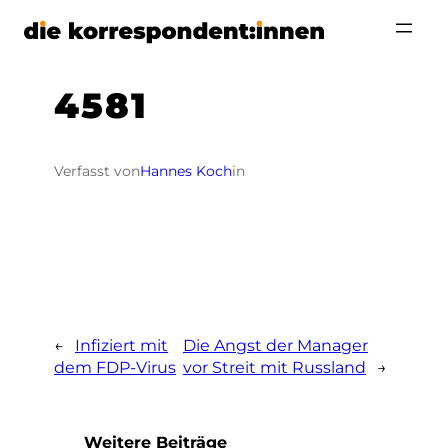
Zum
Inhalt
springen
4581
Verfasst von
Hannes Koch
in
←
Infiziert mit
Die Angst der Manager
dem FDP-Virus
vor Streit mit Russland
→
Weitere Beiträge