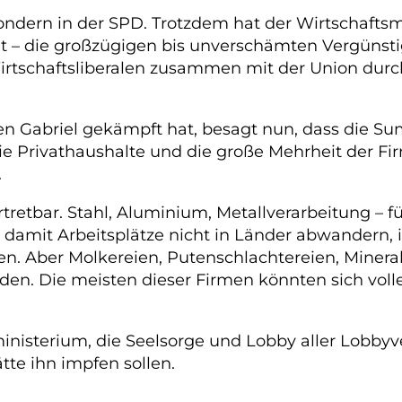
 Sondern in der SPD. Trotzdem hat der Wirtschaftsm
t – die großzügigen bis unverschämten Vergüns
irtschaftsliberalen zusammen mit der Union dur
en Gabriel gekämpft hat, besagt nun, dass die S
ie Privathaushalte und die große Mehrheit der F
.
retbar. Stahl, Aluminium, Metallverarbeitung – f
damit Arbeitsplätze nicht in Länder abwandern, in
n. Aber Molkereien, Putenschlachtereien, Minera
den. Die meisten dieser Firmen könnten sich voll
sministerium, die Seelsorge und Lobby aller Lo
tte ihn impfen sollen.