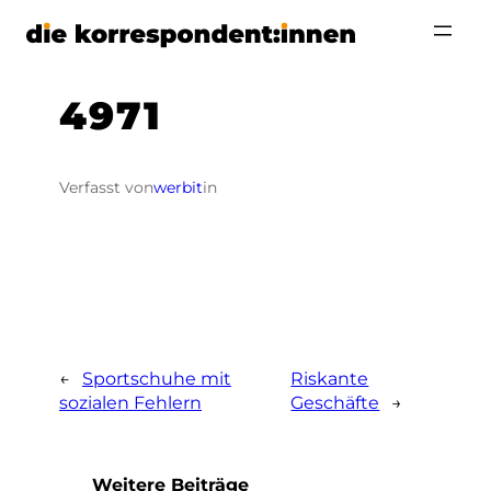
Zum
Inhalt
springen
4971
Verfasst von
werbit
in
←
Sportschuhe mit
Riskante
sozialen Fehlern
Geschäfte
→
Weitere Beiträge