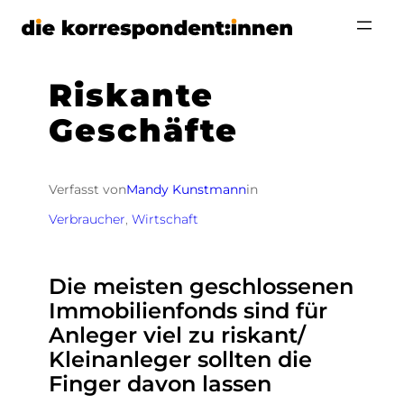
Zum
Inhalt
springen
Riskante
Geschäfte
Verfasst von
Mandy Kunstmann
in
Verbraucher
, 
Wirtschaft
Die meisten geschlossenen
Immobilienfonds sind für
Anleger viel zu riskant/
Kleinanleger sollten die
Finger davon lassen