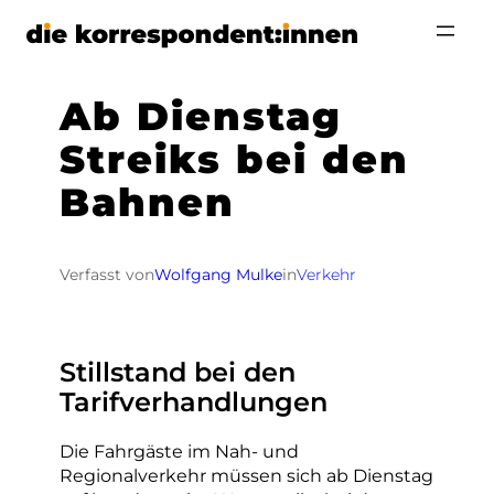
Zum
Inhalt
springen
Ab Dienstag
Streiks bei den
Bahnen
Verfasst von
Wolfgang Mulke
in
Verkehr
Stillstand bei den
Tarifverhandlungen
Die Fahrgäste im Nah- und
Regionalverkehr müssen sich ab Dienstag