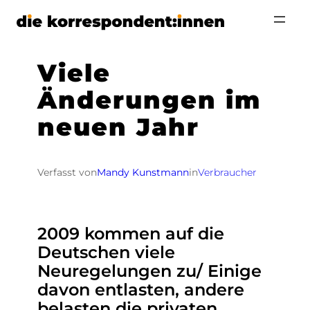
Zum
Inhalt
springen
Viele
Änderungen im
neuen Jahr
Verfasst von
Mandy Kunstmann
in
Verbraucher
2009 kommen auf die
Deutschen viele
Neuregelungen zu/ Einige
davon entlasten, andere
belasten die privaten