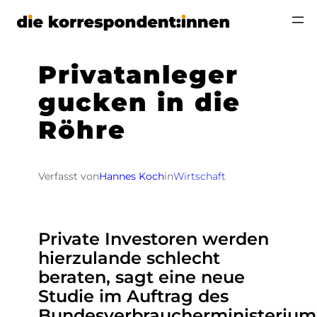
Zum
Inhalt
springen
Privatanleger
gucken in die
Röhre
Verfasst von
Hannes Koch
in
Wirtschaft
Private Investoren werden
hierzulande schlecht
beraten, sagt eine neue
Studie im Auftrag des
Bundesverbraucherministerium