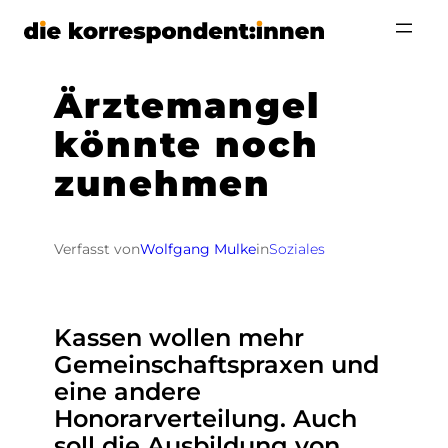
Zum
Inhalt
springen
Ärztemangel
könnte noch
zunehmen
Verfasst von
Wolfgang Mulke
in
Soziales
Kassen wollen mehr
Gemeinschaftspraxen und
eine andere
Honorarverteilung. Auch
soll die Ausbildung von