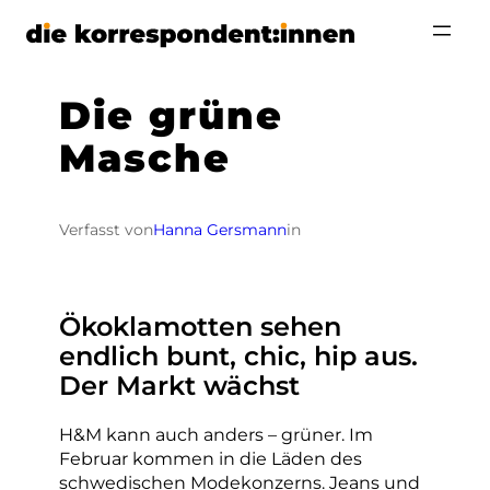
Zum
Inhalt
springen
Die grüne
Masche
Verfasst von
Hanna Gersmann
in
Ökoklamotten sehen
endlich bunt, chic, hip aus.
Der Markt wächst
H&M kann auch anders – grüner. Im
Februar kommen in die Läden des
schwedischen Modekonzerns. Jeans und