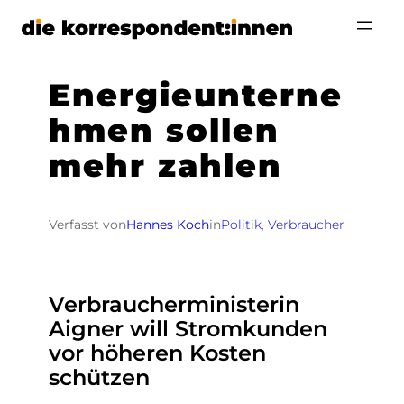
Zum
Inhalt
springen
Energieunterne
hmen sollen
mehr zahlen
Verfasst von
Hannes Koch
in
Politik
, 
Verbraucher
Verbraucherministerin
Aigner will Stromkunden
vor höheren Kosten
schützen