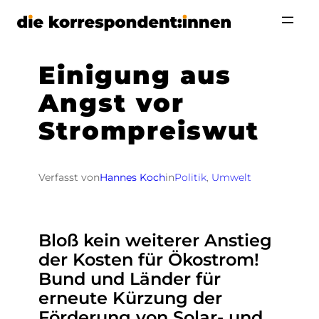
Zum
Inhalt
springen
Einigung aus
Angst vor
Strompreiswut
Verfasst von
Hannes Koch
in
Politik
, 
Umwelt
Bloß kein weiterer Anstieg
der Kosten für Ökostrom!
Bund und Länder für
erneute Kürzung der
Förderung von Solar- und