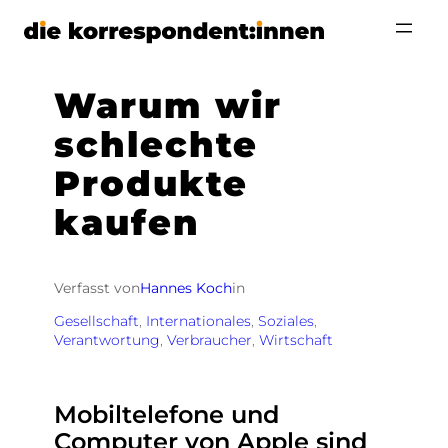
Zum
Inhalt
springen
Warum wir
schlechte
Produkte
kaufen
Verfasst von
Hannes Koch
in
Gesellschaft
, 
Internationales
, 
Soziales
, 
Verantwortung
, 
Verbraucher
, 
Wirtschaft
Mobiltelefone und
Computer von Apple sind