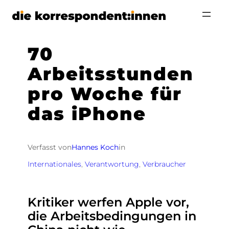
Zum
Inhalt
springen
70
Arbeitsstunden
pro Woche für
das iPhone
Verfasst von
Hannes Koch
in
Internationales
, 
Verantwortung
, 
Verbraucher
Kritiker werfen Apple vor,
die Arbeitsbedingungen in