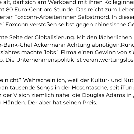
re alt, darf sich am Werkband mit ihren Kolleginn
80 Euro-Cent pro Stunde. Das reicht zum Leben, 
rter Foxconn-Arbeiterinnen Selbstmord. In diesem
ei Foxconn verstoßen selbst gegen chinesische Ge
hte Seite der Globalisierung. Mit den lächerlichen
he-Bank-Chef Ackermann Achtung abnötigen.Rund 2
sjahres machte Jobs´ Firma einen Gewinn von sie
b. Die Unternehmenspolitik ist verantwortungslos,
 nicht? Wahrscheinlich, weil der Kultur- und Nu
 man tausende Songs in der Hosentasche, seit iTun
er Vision ziemlich nahe, die Douglas Adams in „P
n Händen. Der aber hat seinen Preis.