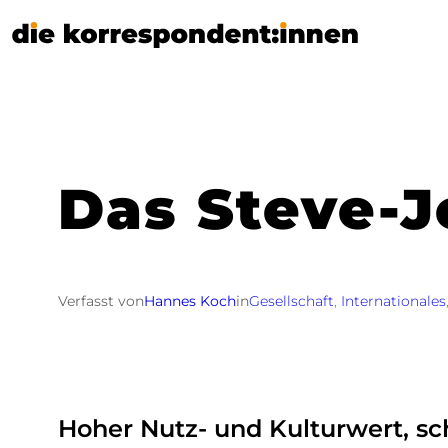
Zum
Inhalt
springen
Das Steve-J
Verfasst von
Hannes Koch
in
Gesellschaft
, 
Internationales
Hoher Nutz- und Kulturwert, sch