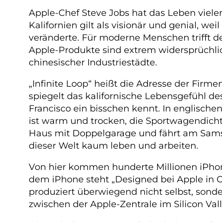
Apple-Chef Steve Jobs hat das Leben viel
Kalifornien gilt als visionär und genial, 
veränderte. Für moderne Menschen trifft d
Apple-Produkte sind extrem widersprüchlich
chinesischer Industriestädte.
„Infinite Loop“ heißt die Adresse der Firm
spiegelt das kalifornische Lebensgefühl d
Francisco ein bisschen kennt. In englisc
ist warm und trocken, die Sportwagendichte
Haus mit Doppelgarage und fährt am Sams
dieser Welt kaum leben und arbeiten.
Von hier kommen hunderte Millionen iPhon
dem iPhone steht „Designed bei Apple in Ca
produziert überwiegend nicht selbst, sond
zwischen der Apple-Zentrale im Silicon Val