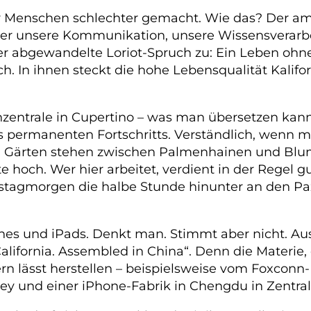
er Menschen schlechter gemacht. Wie das? Der a
weil er unsere Kommunikation, unsere Wissensvera
er abgewandelte Loriot-Spruch zu: Ein Leben ohne
. In ihnen steckt die hohe Lebensqualität Kaliforn
enzentrale in Cupertino – was man übersetzen kann
es permanenten Fortschritts. Verständlich, wenn 
hen Gärten stehen zwischen Palmenhainen und Bl
 hoch. Wer hier arbeitet, verdient in der Regel g
tagmorgen die halbe Stunde hinunter an den Paz
es und iPads. Denkt man. Stimmt aber nicht. Au
lifornia. Assembled in China“. Denn die Materie,
ern lässt herstellen – beispielsweise vom Foxcon
ley und einer iPhone-Fabrik in Chengdu in Zentra