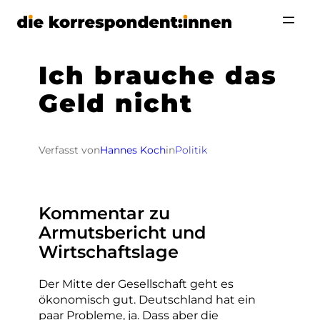
Zum
Inhalt
springen
Ich brauche das
Geld nicht
Verfasst von
Hannes Koch
in
Politik
Kommentar zu
Armutsbericht und
Wirtschaftslage
Der Mitte der Gesellschaft geht es
ökonomisch gut. Deutschland hat ein
paar Probleme, ja. Dass aber die