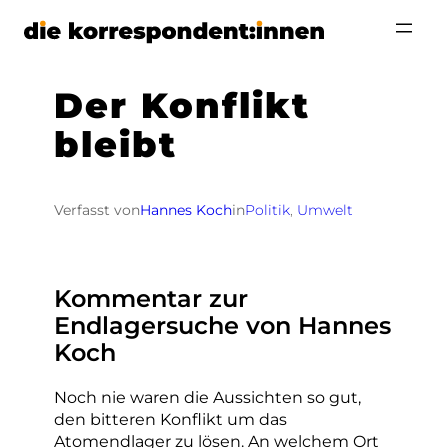
Zum
Inhalt
springen
Der Konflikt
bleibt
Verfasst von
Hannes Koch
in
Politik
, 
Umwelt
Kommentar zur
Endlagersuche von Hannes
Koch
Noch nie waren die Aussichten so gut,
den bitteren Konflikt um das
Atomendlager zu lösen. An welchem Ort