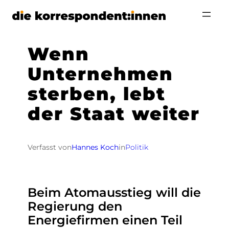
Zum
Inhalt
springen
Wenn
Unternehmen
sterben, lebt
der Staat weiter
Verfasst von
Hannes Koch
in
Politik
Beim Atomausstieg will die
Regierung den
Energiefirmen einen Teil