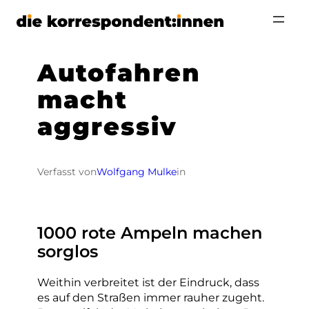
Zum
Inhalt
springen
Autofahren
macht
aggressiv
Verfasst von
Wolfgang Mulke
in
1000 rote Ampeln machen
sorglos
Weithin verbreitet ist der Eindruck, dass
es auf den Straßen immer rauher zugeht.