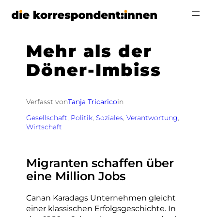
Zum
Inhalt
springen
Mehr als der
Döner-Imbiss
Verfasst von
Tanja Tricarico
in
Gesellschaft
, 
Politik
, 
Soziales
, 
Verantwortung
, 
Wirtschaft
Migranten schaffen über
eine Million Jobs
Canan Karadags Unternehmen gleicht
einer klassischen Erfolgsgeschichte. In