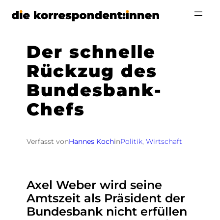
Zum
Inhalt
springen
Der schnelle
Rückzug des
Bundesbank-
Chefs
Verfasst von
Hannes Koch
in
Politik
, 
Wirtschaft
Axel Weber wird seine
Amtszeit als Präsident der
Bundesbank nicht erfüllen