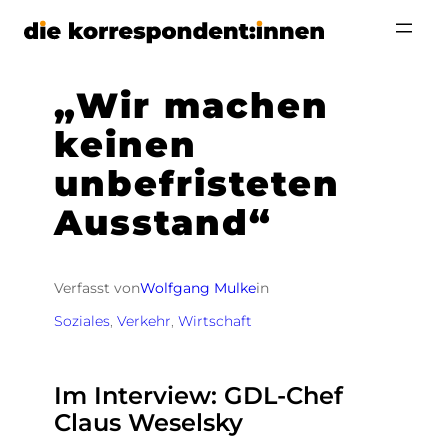
Zum
Inhalt
springen
„Wir machen
keinen
unbefristeten
Ausstand“
Verfasst von
Wolfgang Mulke
in
Soziales
, 
Verkehr
, 
Wirtschaft
Im Interview: GDL-Chef
Claus Weselsky