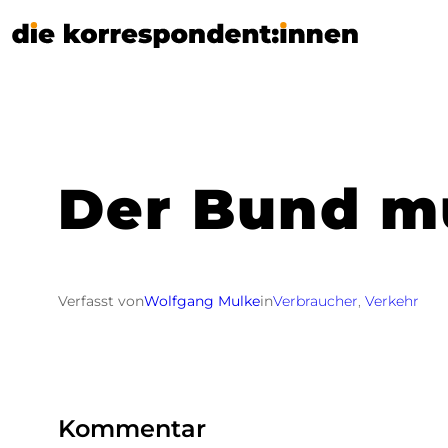
Zum
Inhalt
springen
Der Bund m
Verfasst von
Wolfgang Mulke
in
Verbraucher
, 
Verkehr
Kommentar