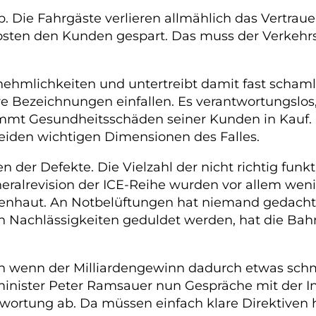
b. Die Fahrgäste verlieren allmählich das Vertra
osten den Kunden gespart. Das muss der Verkehrs
nehmlichkeiten und untertreibt damit fast scham
e Bezeichnungen einfallen. Es verantwortungslos
mt Gesundheitsschäden seiner Kunden in Kauf. Di
 beiden wichtigen Dimensionen des Falles.
en der Defekte. Die Vielzahl der nicht richtig fu
ralrevision der ICE-Reihe wurden vor allem weni
ßenhaut. An Notbelüftungen hat niemand gedacht 
 Nachlässigkeiten geduldet werden, hat die Bahn 
 wenn der Milliardengewinn dadurch etwas schma
minister Peter Ramsauer nun Gespräche mit der I
twortung ab. Da müssen einfach klare Direktiven 