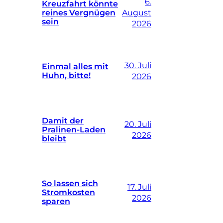
6.
Kreuzfahrt könnte
reines Vergnügen
August
sein
2026
30. Juli
Einmal alles mit
Huhn, bitte!
2026
Damit der
20. Juli
Pralinen-Laden
2026
bleibt
So lassen sich
17. Juli
Stromkosten
2026
sparen