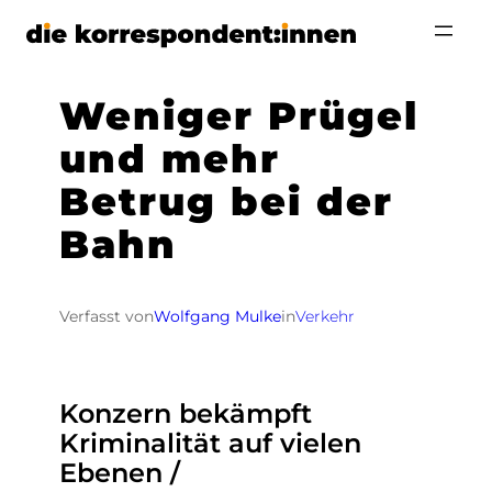
Zum
Inhalt
springen
Weniger Prügel
und mehr
Betrug bei der
Bahn
Verfasst von
Wolfgang Mulke
in
Verkehr
Konzern bekämpft
Kriminalität auf vielen
Ebenen /